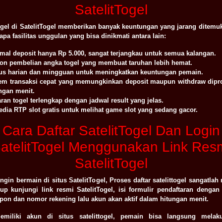
SatelitTogel
gel di SatelitTogel memberikan banyak keuntungan yang jarang ditemuk
apa fasilitas unggulan yang bisa dinikmati antara lain:
mal deposit hanya Rp 5.000, sangat terjangkau untuk semua kalangan.
on pembelian angka togel yang membuat taruhan lebih hemat.
s harian dan mingguan untuk meningkatkan keuntungan pemain.
em transaksi cepat yang memungkinkan deposit maupun withdraw dipr
ngan menit.
ran togel terlengkap dengan jadwal result yang jelas.
edia RTP slot gratis untuk melihat game slot yang sedang gacor.
Cara Daftar SatelitTogel Dan Login
atelitTogel Menggunakan Link Res
SatelitTogel
ingin bermain di situs SatelitTogel, Proses daftar satelittogel sangatla
up kunjungi link resmi SatelitTogel, isi formulir pendaftaran dengan 
pon dan nomor rekening lalu akun akan aktif dalam hitungan menit.
emiliki akun di situs satelittogel, pemain bisa langsung melak