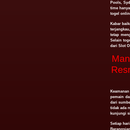
Pools, Syd
time hanya
togel onlin
Kabar baik
terjangkau
tetap men
Selain tog
dari Slot 
Manf
Resm
Keamanan 
pemain da
dari sumbe
tidak ada 
kunjungi si
Setiap har
Barangsiap