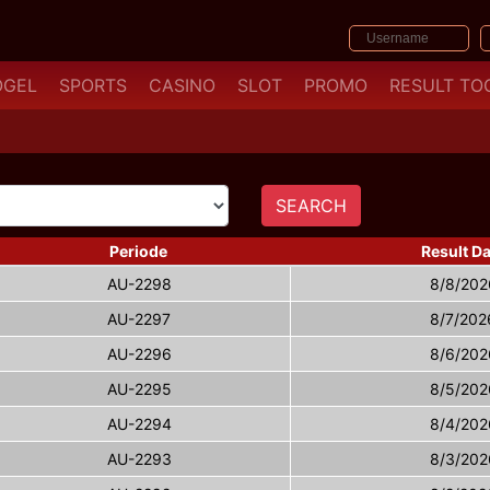
OGEL
SPORTS
CASINO
SLOT
PROMO
RESULT TO
SEARCH
Periode
Result Da
AU-2298
8/8/202
AU-2297
8/7/202
AU-2296
8/6/202
AU-2295
8/5/202
AU-2294
8/4/202
AU-2293
8/3/202