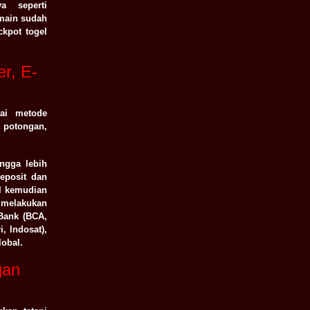
ya seperti
emain sudah
ckpot togel
r, E-
gai metode
a potongan,
ngga lebih
eposit dan
el kemudian
n melakukan
Bank (BCA,
, Indosat),
lobal.
gan