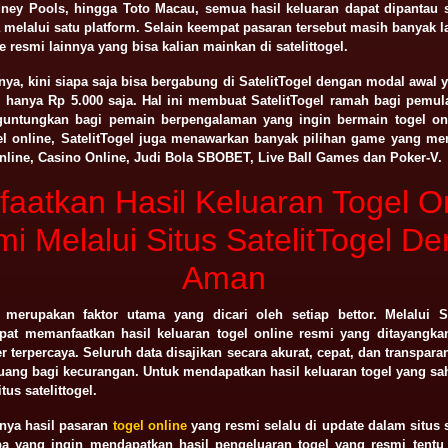
ney Pools, hingga Toto Macau, semua hasil keluaran dapat dipantau s
 melalui satu platform. Selain keempat pasaran tersebut masih banyak l
e resmi lainnya yang bisa kalian mainkan di satelittogel.
nya, kini siapa saja bisa bergabung di SatelitTogel dengan modal awal 
, hanya Rp 5.000 saja. Hal ini membuat SatelitTogel ramah bagi pemul
guntungkan bagi pemain berpengalaman yang ingin bermain togel onl
el online, SatelitTogel juga menawarkan banyak pilihan game yang me
Online, Casino Online, Judi Bola SBOBET, Live Ball Games dan Poker-V.
aatkan Hasil Keluaran Togel O
i Melalui Situs SatelitTogel D
Aman
merupakan faktor utama yang dicari oleh setiap bettor. Melalui Sat
pat memanfaatkan hasil keluaran togel online resmi yang ditayangka
r terpercaya. Seluruh data disajikan secara akurat, cepat, dan transpara
ruang bagi kecurangan. Untuk mendapatkan hasil keluaran togel yang sa
tus satelittogel.
inya hasil pasaran
togel online
yang resmi selalu di update dalam situs sa
a yang ingin mendapatkan hasil pengeluaran togel yang resmi tentu