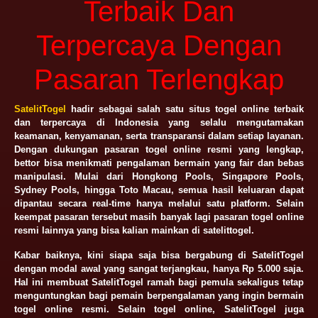
Terbaik Dan
Terpercaya Dengan
Pasaran Terlengkap
SatelitTogel
hadir sebagai salah satu situs togel online terbaik
dan terpercaya di Indonesia yang selalu mengutamakan
keamanan, kenyamanan, serta transparansi dalam setiap layanan.
Dengan dukungan pasaran togel online resmi yang lengkap,
bettor bisa menikmati pengalaman bermain yang fair dan bebas
manipulasi. Mulai dari Hongkong Pools, Singapore Pools,
Sydney Pools, hingga Toto Macau, semua hasil keluaran dapat
dipantau secara real-time hanya melalui satu platform. Selain
keempat pasaran tersebut masih banyak lagi pasaran togel online
resmi lainnya yang bisa kalian mainkan di satelittogel.
Kabar baiknya, kini siapa saja bisa bergabung di SatelitTogel
dengan modal awal yang sangat terjangkau, hanya Rp 5.000 saja.
Hal ini membuat SatelitTogel ramah bagi pemula sekaligus tetap
menguntungkan bagi pemain berpengalaman yang ingin bermain
togel online resmi. Selain togel online, SatelitTogel juga