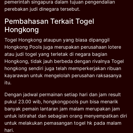
pemerintah singapura dalam tujuan pengendalian
perebakan judi dinegara tersebut.
Pembahasan Terkait Togel
Hongkong
Togel Hongkong ataupun yang biasa dipanggil
Hongkong Pools juga merupakan perusahaan lotere
atau judi togel yang terletak di negara bagian
Hongkong, tidak jauh berbeda dengan rivalnya Togel
hongkong sendiri juga telah memperkerjakan ribuan
kayarawan untuk mengelolah perusahan raksasanya
itu.
Dengan jadwal permainan setiap hari dan jam result
pukul 23.00 wib, hongkongpools pun bisa menarik
banyak pemain lantaran jam malam merupakan jam
untuk istirahat dan sebagian orang menyempatkan diri
untuk melakukan pemasangan togel hk pada malam
hari.