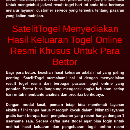
Untuk mengetahui jadwal result togel hari ini anda bisa bertanya
melalui layanan customer service yang tersedia tentang pasaran
yang kalian mainkan.
SatelitTogel Menyediakan
Hasil Keluaran Togel Online
Resmi Khusus Untuk Para
Bettor
Bagi para bettor, keaslian hasil keluaran adalah hal yang paling
penting. SatelitTogel memahami hal ini dengan menyediakan
result togel resmi dari berbagai pasaran togel online yang
populer. Bettor bisa langsung mengecek angka keluaran setiap
hari untuk membantu analisis dan prediksi berikutnya.
Dengan modal kecil, pemain tetap bisa menikmati layanan
eksklusif ini tanpa harus merogoh kocek dalam. Nikmati layanan
gratis kami berupa hasil pengeluaran yang resmi hanya dengan 1
username saja. Segera daftar satelittogel agar bisa login untuk
melihat hasil keluaran dan pengeluaran togel online resmi