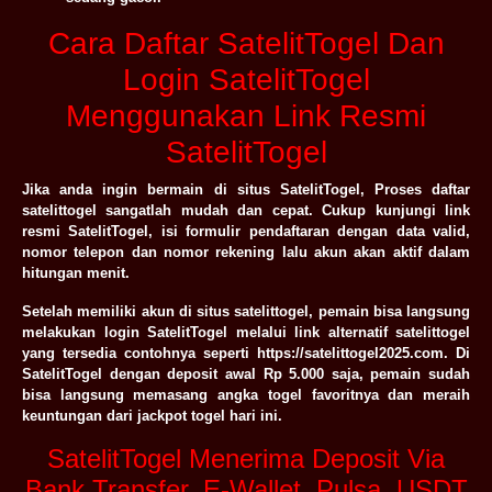
Cara Daftar SatelitTogel Dan
Login SatelitTogel
Menggunakan Link Resmi
SatelitTogel
Jika anda ingin bermain di situs SatelitTogel, Proses daftar
satelittogel sangatlah mudah dan cepat. Cukup kunjungi link
resmi SatelitTogel, isi formulir pendaftaran dengan data valid,
nomor telepon dan nomor rekening lalu akun akan aktif dalam
hitungan menit.
Setelah memiliki akun di situs satelittogel, pemain bisa langsung
melakukan login SatelitTogel melalui link alternatif satelittogel
yang tersedia contohnya seperti https://satelittogel2025.com. Di
SatelitTogel dengan deposit awal Rp 5.000 saja, pemain sudah
bisa langsung memasang angka togel favoritnya dan meraih
keuntungan dari jackpot togel hari ini.
SatelitTogel Menerima Deposit Via
Bank Transfer, E-Wallet, Pulsa, USDT